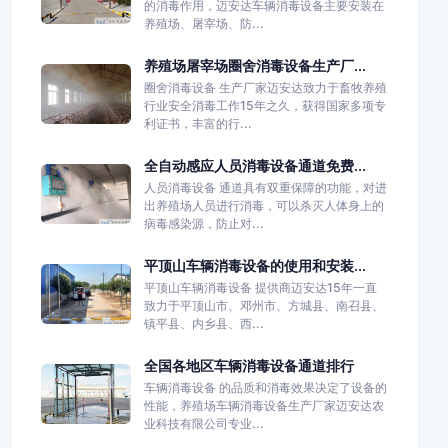
的消毒作用，迈安达车辆消毒设备主要安装在
养殖场、屠宰场、防...
养殖场屠宰场圈舍消毒设备生产厂...
圈舍消毒设备 生产厂家迈安达致力于畜牧养殖
行业安全消毒工作15年之久，获得国家多项专
利证书，丰富的行...
全自动感应人员消毒设备通道免费...
人员消毒设备 通道具有双重保障的功能，对进
出养殖场人员进行消毒，可以杀灭人体身上的
病毒感染源，防止对...
平顶山车辆消毒设备的使用和安装...
平顶山车辆消毒设备 提供商迈安达15年一直
致力于平顶山市、邓州市、方城县、南召县、
镇平县、内乡县、西...
全国各地区车辆消毒设备通道排行
车辆消毒设备 的品质和消毒效果决定了设备的
性能，养殖场车辆消毒设备生产厂家迈安达农
业科技有限公司专业...