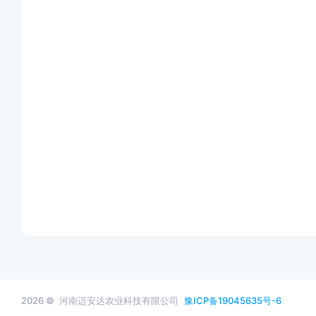
2026 ©
河南迈安达农业科技有限公司
豫ICP备19045635号-6