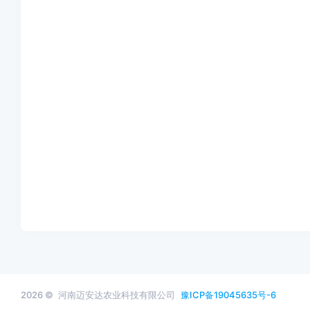
2026 ©
河南迈安达农业科技有限公司
豫ICP备19045635号-6