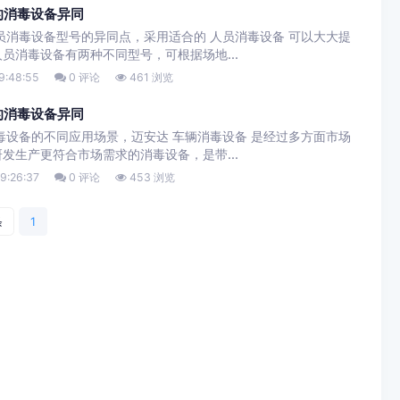
的消毒设备异同
员消毒设备型号的异同点，采用适合的 人员消毒设备 可以大大提
员消毒设备有两种不同型号，可根据场地...
9:48:55
0 评论
461 浏览
的消毒设备异同
毒设备的不同应用场景，迈安达 车辆消毒设备 是经过多方面市场
发生产更符合市场需求的消毒设备，是带...
9:26:37
0 评论
453 浏览
条
1