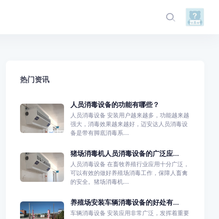
热门资讯
人员消毒设备的功能有哪些？
人员消毒设备 安装用户越来越多，功能越来越
强大，消毒效果越来越好，迈安达人员消毒设
备是带有脚底消毒系...
猪场消毒机人员消毒设备的广泛应...
人员消毒设备 在畜牧养殖行业应用十分广泛，
可以有效的做好养殖场消毒工作，保障人畜禽
的安全。猪场消毒机...
养殖场安装车辆消毒设备的好处有...
车辆消毒设备 安装应用非常广泛，发挥着重要