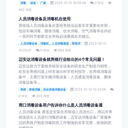
2023-10-10 16:28:49
0 评论
消毒
设备
厂家
462 浏览
人员消毒设备及消毒机在使用
养殖场人员消毒设备在畜牧养殖业起着非常重要在作用，
包括车辆消毒、圈舍消毒、饮水消毒、空气消毒等在内在
一系列环节都要安全养殖必须重视在关键点。
2023-10-10
人员消毒设备，消毒机，人员消毒通道，养殖消
15:25:07
0 评论
699 浏览
迈安达消毒设备就养殖行业给出的4个常见问题！
迈安达致力于畜牧养殖安全设备的研发生产制造与销售，
在安全养殖问题上经常做出科学有利指导，在养殖消毒设
备中，主要打造车辆消毒设备，人员通道消毒设备，圈舍
消毒设备等...
2023-10-10 15:23:08
养殖，养殖消毒，安全养殖消毒设备
0 评论
423 浏览
周口消毒设备用户告诉你什么是人员消毒设备通
人员消毒设备 通道是安装在养殖场人员进出口，用以对养
殖场进出人员进行消毒的设备，迈安达消毒设备厂家服务
过的养殖户朋友消毒防疫工作都做的非常完善，疾病的把